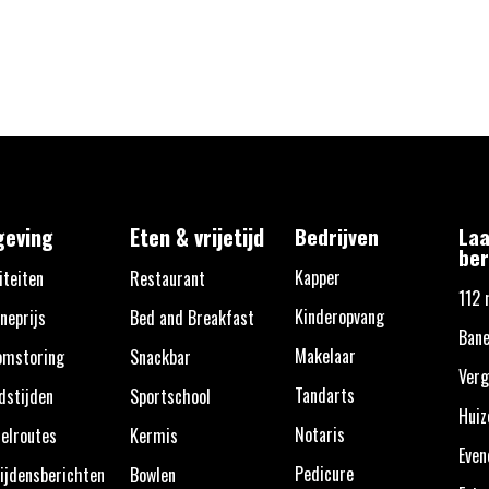
eving
Eten & vrijetijd
Bedrijven
Laa
ber
Kapper
iteiten
Restaurant
112 
Kinderopvang
neprijs
Bed and Breakfast
Bane
Makelaar
omstoring
Snackbar
Verg
Tandarts
dstijden
Sportschool
Huiz
Notaris
elroutes
Kermis
Eve
Pedicure
ijdensberichten
Bowlen