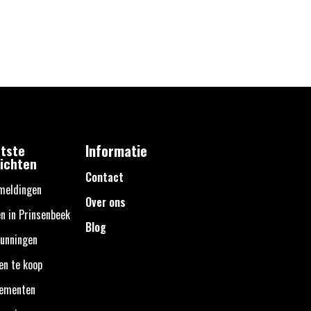
tste
Informatie
ichten
Contact
meldingen
Over ons
n in Prinsenbeek
Blog
unningen
en te koop
nementen