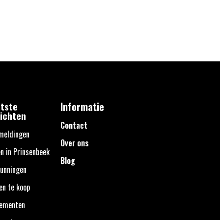
tste
Informatie
ichten
Contact
meldingen
Over ons
n in Prinsenbeek
Blog
unningen
en te koop
nementen