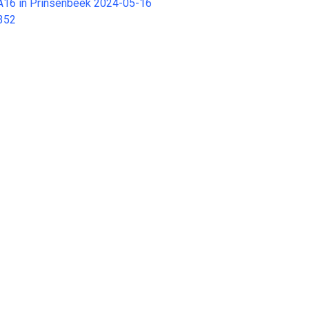
r A16 in Prinsenbeek 2024-05-16
352