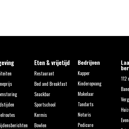
eving
Eten & vrijetijd
Bedrijven
Laa
ber
Kapper
iteiten
Restaurant
112 
Kinderopvang
neprijs
Bed and Breakfast
Bane
Makelaar
omstoring
Snackbar
Verg
Tandarts
dstijden
Sportschool
Huiz
Notaris
elroutes
Kermis
Eve
Pedicure
ijdensberichten
Bowlen