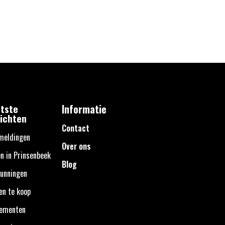
tste
Informatie
ichten
Contact
meldingen
Over ons
n in Prinsenbeek
Blog
unningen
en te koop
nementen