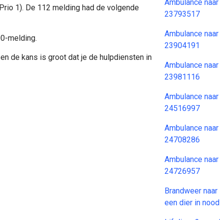
Ambulance naar
(Prio 1). De 112 melding had de volgende
23793517
Ambulance naar
00-melding.
23904191
en de kans is groot dat je de hulpdiensten in
Ambulance naar
23981116
Ambulance naar
24516997
Ambulance naar
24708286
Ambulance naar
24726957
Brandweer naar 
een dier in no