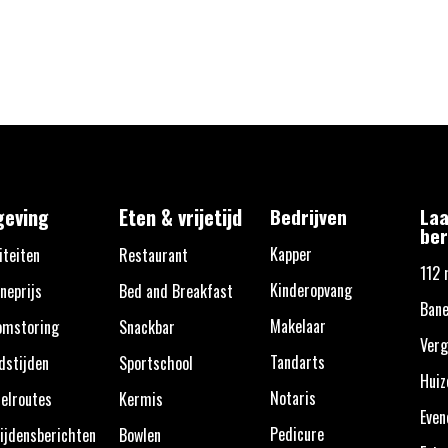
eving
Eten & vrijetijd
Bedrijven
Laa
ber
Kapper
iteiten
Restaurant
112 
Kinderopvang
neprijs
Bed and Breakfast
Bane
Makelaar
omstoring
Snackbar
Verg
Tandarts
dstijden
Sportschool
Huiz
Notaris
elroutes
Kermis
Eve
Pedicure
ijdensberichten
Bowlen