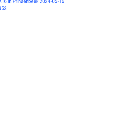
r A16 in Prinsenbeek 2024-05-16
352