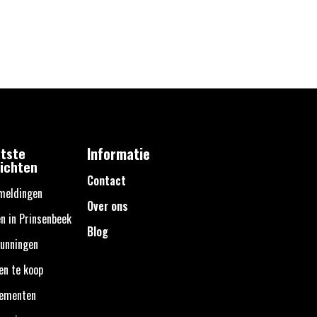
tste
Informatie
ichten
Contact
meldingen
Over ons
n in Prinsenbeek
Blog
unningen
en te koop
nementen