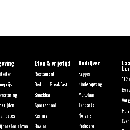
eving
Eten & vrijetijd
Bedrijven
Laa
ber
Kapper
iteiten
Restaurant
112 
Kinderopvang
neprijs
Bed and Breakfast
Bane
Makelaar
omstoring
Snackbar
Verg
Tandarts
dstijden
Sportschool
Huiz
Notaris
elroutes
Kermis
Eve
Pedicure
ijdensberichten
Bowlen