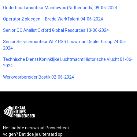
Onderhoudsmonteur Manitowoc (Netherlands) 09-06-2024
Operator 2 ploegen – Breda WerkTalent 04-06-2024
Senior QC Analist Oxford Global Resources 13-06-2024
Senior Servicemonteur WLZ RSR Louwman Dealer Group 24-05-
2024
Technische Dienst Koninklijke Luchtmacht Historische Vlucht 01-06-
2024
Werkvoorbereider Bostik 02-06-2024
Het laatste nieuws uit Prinsenbeek
volgen? Dat doe je uiteraard op