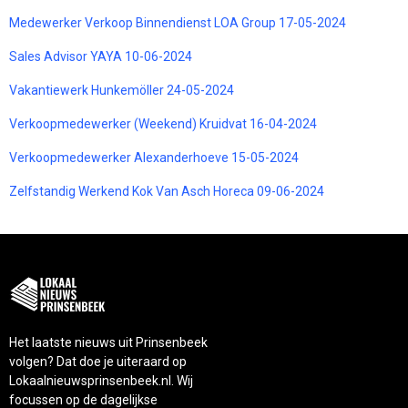
Medewerker Verkoop Binnendienst LOA Group 17-05-2024
Sales Advisor YAYA 10-06-2024
Vakantiewerk Hunkemöller 24-05-2024
Verkoopmedewerker (Weekend) Kruidvat 16-04-2024
Verkoopmedewerker Alexanderhoeve 15-05-2024
Zelfstandig Werkend Kok Van Asch Horeca 09-06-2024
Het laatste nieuws uit Prinsenbeek
volgen? Dat doe je uiteraard op
Lokaalnieuwsprinsenbeek.nl. Wij
focussen op de dagelijkse