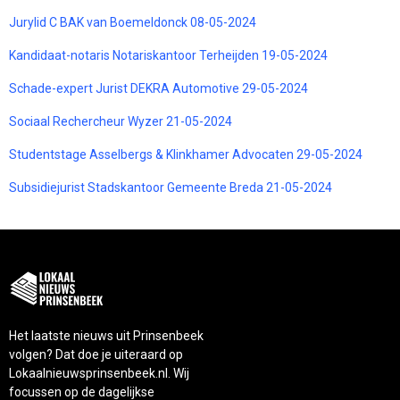
Jurylid C BAK van Boemeldonck 08-05-2024
Kandidaat-notaris Notariskantoor Terheijden 19-05-2024
Schade-expert Jurist DEKRA Automotive 29-05-2024
Sociaal Rechercheur Wyzer 21-05-2024
Studentstage Asselbergs & Klinkhamer Advocaten 29-05-2024
Subsidiejurist Stadskantoor Gemeente Breda 21-05-2024
Het laatste nieuws uit Prinsenbeek
volgen? Dat doe je uiteraard op
Lokaalnieuwsprinsenbeek.nl. Wij
focussen op de dagelijkse