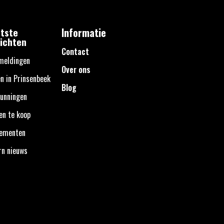
tste
Informatie
ichten
Contact
meldingen
Over ons
n in Prinsenbeek
Blog
unningen
en te koop
nementen
rn nieuws