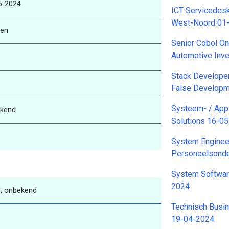
6-2024
ICT Servicedes
West-Noord 01
ren
Senior Cobol On
Automotive Inv
Stack Develope
False Developm
Systeem- / App
kend
Solutions 16-0
System Engine
Personeelsonde
System Softwar
2024
, onbekend
Technisch Busin
19-04-2024