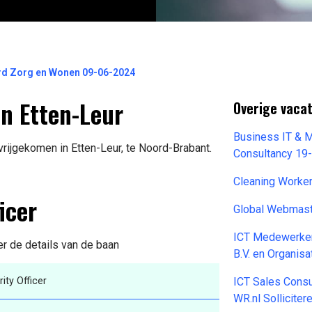
ord Zorg en Wonen 09-06-2024
in Etten-Leur
Overige vaca
Business IT & 
vrijgekomen in Etten-Leur, te Noord-Brabant.
Consultancy 19
Cleaning Worke
icer
Global Webmast
ICT Medewerke
er de details van de baan
B.V. en Organisa
ity Officer
ICT Sales Cons
WR.nl Sollicite