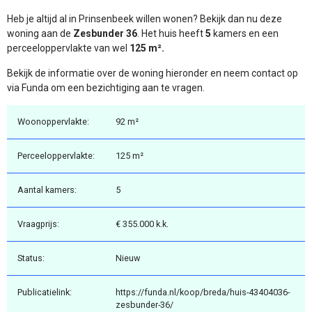
Heb je altijd al in Prinsenbeek willen wonen? Bekijk dan nu deze
woning aan de
Zesbunder 36
. Het huis heeft
5
kamers en een
perceeloppervlakte van wel
125 m².
Bekijk de informatie over de woning hieronder en neem contact op
via Funda om een bezichtiging aan te vragen.
Woonoppervlakte:
92 m²
Perceeloppervlakte:
125 m²
Aantal kamers:
5
Vraagprijs:
€ 355.000 k.k.
Status:
Nieuw
Publicatielink:
https://funda.nl/koop/breda/huis-43404036-
zesbunder-36/