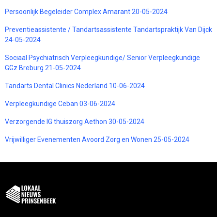
Persoonlijk Begeleider Complex Amarant 20-05-2024
Preventieassistente / Tandartsassistente Tandartspraktijk Van Dijck
24-05-2024
Sociaal Psychiatrisch Verpleegkundige/ Senior Verpleegkundige
GGz Breburg 21-05-2024
Tandarts Dental Clinics Nederland 10-06-2024
Verpleegkundige Ceban 03-06-2024
Verzorgende IG thuiszorg Aethon 30-05-2024
Vrijwilliger Evenementen Avoord Zorg en Wonen 25-05-2024