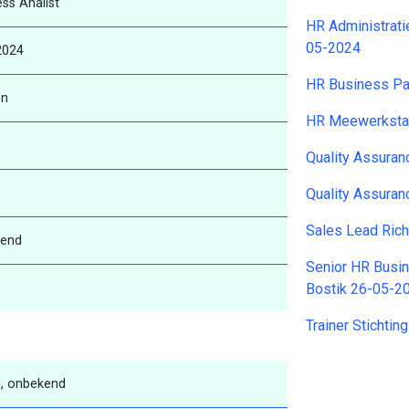
ss Analist
HR Administrat
05-2024
2024
HR Business Pa
en
HR Meewerkstag
Quality Assura
Quality Assuran
Sales Lead Ric
end
Senior HR Busin
Bostik 26-05-2
Trainer Stichti
, onbekend