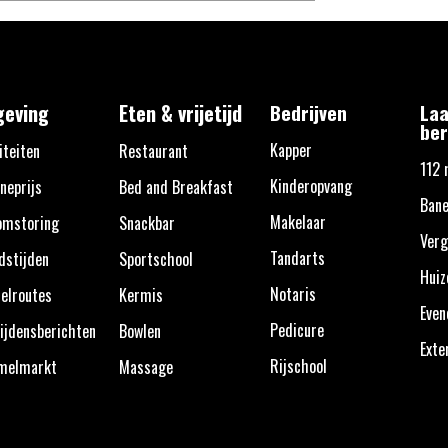
eving
Eten & vrijetijd
Bedrijven
Laa
ber
Kapper
iteiten
Restaurant
112 
Kinderopvang
neprijs
Bed and Breakfast
Bane
Makelaar
omstoring
Snackbar
Verg
Tandarts
dstijden
Sportschool
Huiz
Notaris
elroutes
Kermis
Eve
Pedicure
ijdensberichten
Bowlen
Exte
Rijschool
melmarkt
Massage