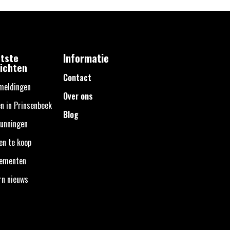
tste
Informatie
ichten
Contact
meldingen
Over ons
n in Prinsenbeek
Blog
unningen
en te koop
nementen
rn nieuws