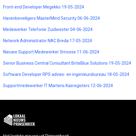
Front-end Developer Megekko 19-05-2024
Havenbeveiligers MasterMind Security 06-06-2024
Medewerker Telefonie Zuidwester 04-06-2024
Network Administrator NAC Breda 17-05-2024
Nieuwe Support Medewerker Smoose 11-06-2024
Senior Business Central Consultant BriteBlue Solutions 19-05-2024
Software Developer RPS advies- en ingenieursbureau 18-05-2024
Supportmedewerker IT Martens Kasregisters 12-06-2024
Het laatste nieuws uit Prinsenbeek