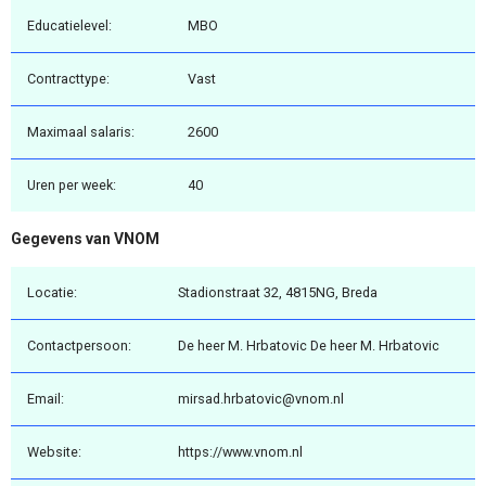
Educatielevel:
MBO
Contracttype:
Vast
Maximaal salaris:
2600
Uren per week:
40
Gegevens van VNOM
Locatie:
Stadionstraat 32, 4815NG, Breda
Contactpersoon:
De heer M. Hrbatovic De heer M. Hrbatovic
Email:
mirsad.hrbatovic@vnom.nl
Website:
https://www.vnom.nl