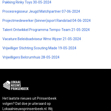
Pakking Rinky Toys 30-05-2024
Procesregisseur Jeugd Matchpartner 07-06-2024
Projectmedewerker (binnen)sport Randstad 04-06-2024
Talent Ontwikkel Programma Tempo-Team 21-05-2024
Vacature Beleidsadviseur Wmo Wyzer 21-05-2024
Vrijwilliger Stichting Scouting Made 19-05-2024
Vrijwilligers Belcrumhuis 28-05-2024
Het laatste nieuws uit Prinsenbeek
volgen? Dat doe je uiteraard op
Lokaalnieuwsprinsenbeek.nl. Wij