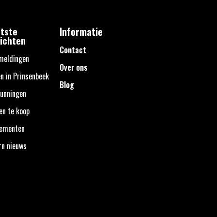
tste
Informatie
ichten
Contact
meldingen
Over ons
n in Prinsenbeek
Blog
unningen
en te koop
nementen
rn nieuws