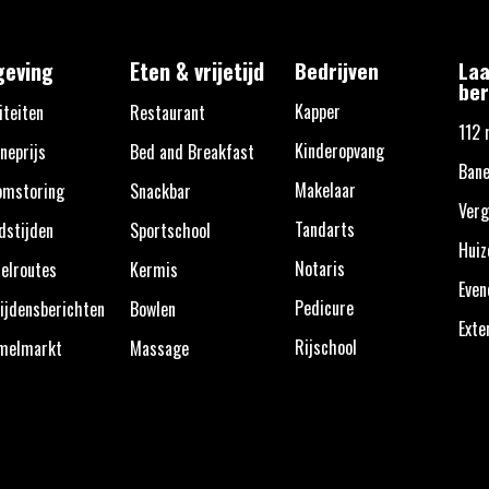
eving
Eten & vrijetijd
Bedrijven
Laa
ber
Kapper
iteiten
Restaurant
112 
Kinderopvang
neprijs
Bed and Breakfast
Bane
Makelaar
omstoring
Snackbar
Verg
Tandarts
dstijden
Sportschool
Huiz
Notaris
elroutes
Kermis
Eve
Pedicure
ijdensberichten
Bowlen
Exte
Rijschool
melmarkt
Massage