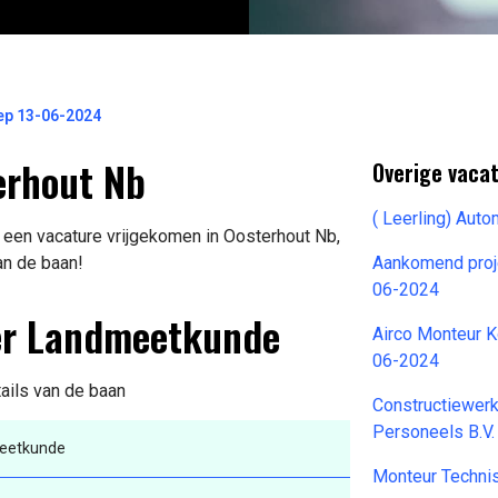
oep 13-06-2024
erhout Nb
Overige vaca
( Leerling) Au
 een vacature vrijgekomen in Oosterhout Nb,
an de baan!
Aankomend proje
06-2024
der Landmeetkunde
Airco Monteur K
06-2024
tails van de baan
Constructiewer
Personeels B.V.
meetkunde
Monteur Techni