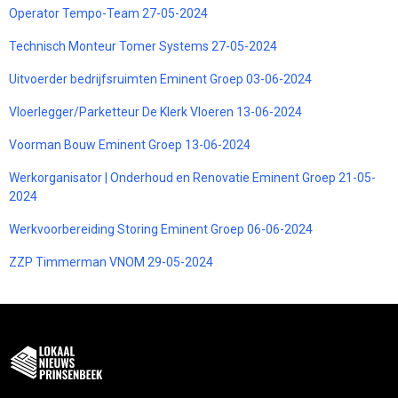
Operator Tempo-Team 27-05-2024
Technisch Monteur Tomer Systems 27-05-2024
Uitvoerder bedrijfsruimten Eminent Groep 03-06-2024
Vloerlegger/Parketteur De Klerk Vloeren 13-06-2024
Voorman Bouw Eminent Groep 13-06-2024
Werkorganisator | Onderhoud en Renovatie Eminent Groep 21-05-
2024
Werkvoorbereiding Storing Eminent Groep 06-06-2024
ZZP Timmerman VNOM 29-05-2024