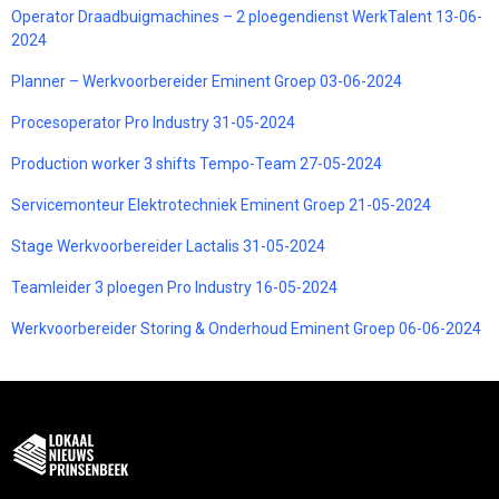
Operator Draadbuigmachines – 2 ploegendienst WerkTalent 13-06-
2024
Planner – Werkvoorbereider Eminent Groep 03-06-2024
Procesoperator Pro Industry 31-05-2024
Production worker 3 shifts Tempo-Team 27-05-2024
Servicemonteur Elektrotechniek Eminent Groep 21-05-2024
Stage Werkvoorbereider Lactalis 31-05-2024
Teamleider 3 ploegen Pro Industry 16-05-2024
Werkvoorbereider Storing & Onderhoud Eminent Groep 06-06-2024