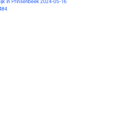
ldijk in Prinsenbeek 2024-05-16
484