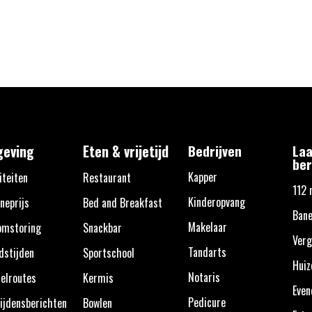
eving
Eten & vrijetijd
Bedrijven
Laa
ber
Kapper
iteiten
Restaurant
112 
Kinderopvang
neprijs
Bed and Breakfast
Bane
Makelaar
omstoring
Snackbar
Verg
Tandarts
dstijden
Sportschool
Huiz
Notaris
elroutes
Kermis
Eve
Pedicure
ijdensberichten
Bowlen