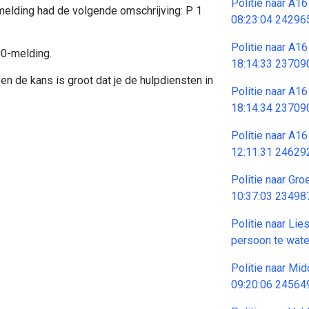
Politie naar A1
2 melding had de volgende omschrijving: P 1
08:23:04 24296
Politie naar A1
00-melding.
18:14:33 23709
en de kans is groot dat je de hulpdiensten in
Politie naar A1
18:14:34 23709
Politie naar A1
12:11:31 24629
Politie naar Gr
10:37:03 23498
Politie naar Lie
persoon te wat
Politie naar M
09:20:06 24564