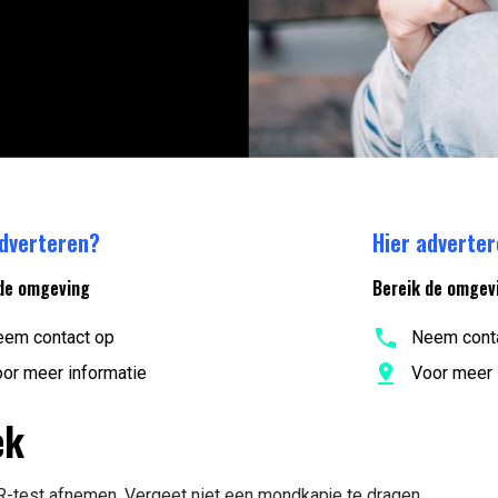
adverteren?
Hier adverte
de omgeving
Bereik de omgev
em contact op
Neem cont
or meer informatie
Voor meer 
ek
R-test afnemen. Vergeet niet een mondkapje te dragen.