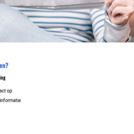
ren?
ing
act op
informatie