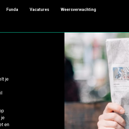
Funda
Vacatures
Weersverwachting
lt je
il
op
 je
et en