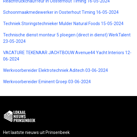
Reachtruckchauffeur in Oosterhout Timing 16-05-2024
Schoonmaakmedewerker in Oosterhout Timing 16-05-2024
Techniek Storingstechnieker Mulder Natural Foods 15-05-2024
Technische dienst monteur 5 ploegen (direct in dienst) WerkTalent
23-05-2024
VACATURE TEKENAAR JACHTBOUW Avenue44 Yacht Interiors 12-
06-2024
Werkvoorbereider Elektrotechniek Aditech 03-06-2024
Werkvoorbereider Eminent Groep 03-06-2024
Het laatste nieuws uit Prinsenbeek