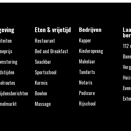
eving
Eten & vrijetijd
Bedrijven
Laa
ber
Kapper
iteiten
Restaurant
112 
Kinderopvang
neprijs
Bed and Breakfast
Bane
Makelaar
omstoring
Snackbar
Verg
Tandarts
dstijden
Sportschool
Huiz
Notaris
elroutes
Kermis
Eve
Pedicure
ijdensberichten
Bowlen
Exte
Rijschool
melmarkt
Massage