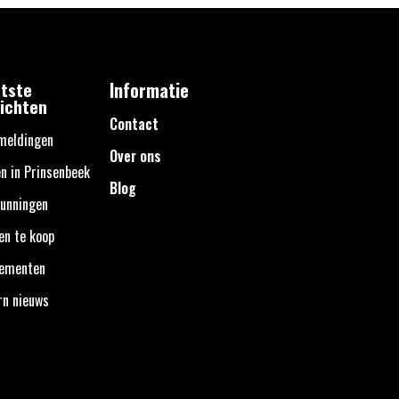
tste
Informatie
ichten
Contact
meldingen
Over ons
n in Prinsenbeek
Blog
unningen
en te koop
nementen
rn nieuws