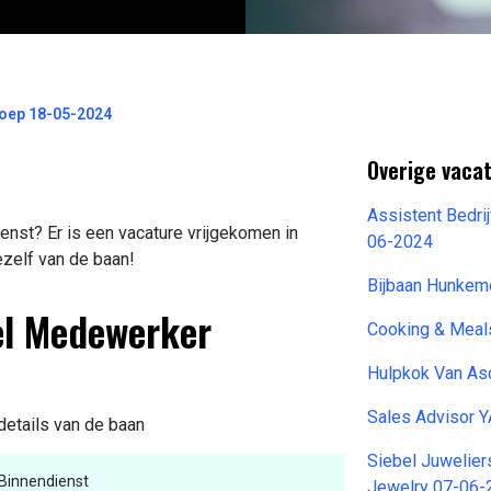
roep 18-05-2024
Overige vaca
Assistent Bedri
st? Er is een vacature vrijgekomen in
06-2024
ezelf van de baan!
Bijbaan Hunkem
el Medewerker
Cooking & Meal
Hulpkok Van As
Sales Advisor 
details van de baan
Siebel Juwelie
innendienst
Jewelry 07-06-