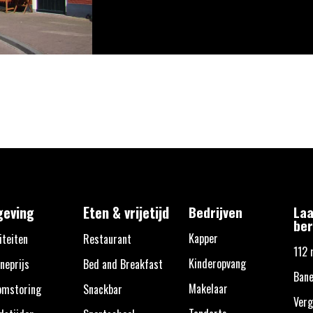
eving
Eten & vrijetijd
Bedrijven
Laa
ber
Kapper
iteiten
Restaurant
112 
Kinderopvang
neprijs
Bed and Breakfast
Bane
Makelaar
omstoring
Snackbar
Verg