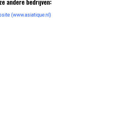
ze andere bedrijven:
bsite (www.asiatique.nl)