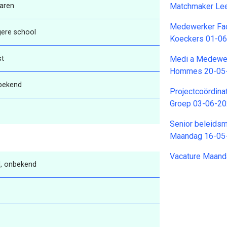
aren
Matchmaker Lee
Medewerker Fac
gere school
Koeckers 01-0
st
Medi a Medewerk
Hommes 20-05
bekend
Projectcoördina
Groep 03-06-2
Senior beleidsm
Maandag 16-05
Vacature Maand
, onbekend