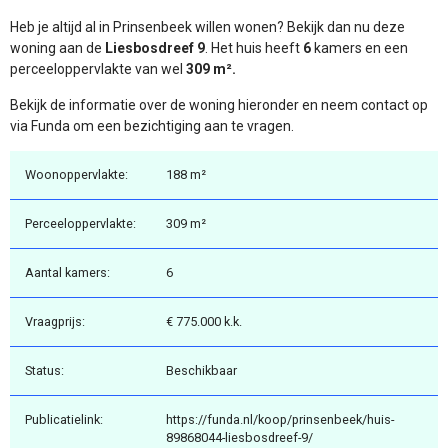
Heb je altijd al in Prinsenbeek willen wonen? Bekijk dan nu deze
woning aan de
Liesbosdreef 9
. Het huis heeft
6
kamers en een
perceeloppervlakte van wel
309 m².
Bekijk de informatie over de woning hieronder en neem contact op
via Funda om een bezichtiging aan te vragen.
Woonoppervlakte:
188 m²
Perceeloppervlakte:
309 m²
Aantal kamers:
6
Vraagprijs:
€ 775.000 k.k.
Status:
Beschikbaar
Publicatielink:
https://funda.nl/koop/prinsenbeek/huis-
89868044-liesbosdreef-9/