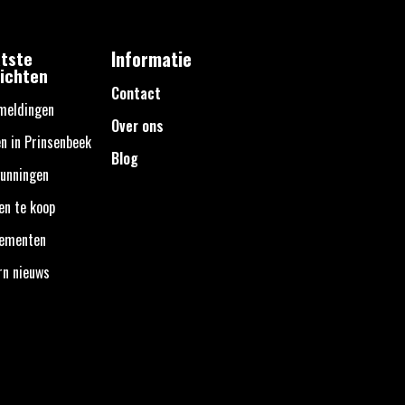
tste
Informatie
ichten
Contact
meldingen
Over ons
n in Prinsenbeek
Blog
unningen
en te koop
nementen
rn nieuws