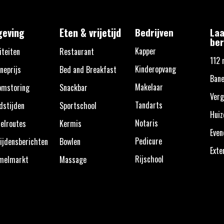
eving
Eten & vrijetijd
Bedrijven
Laa
ber
Kapper
iteiten
Restaurant
112 
Kinderopvang
neprijs
Bed and Breakfast
Bane
Makelaar
omstoring
Snackbar
Verg
Tandarts
dstijden
Sportschool
Huiz
Notaris
elroutes
Kermis
Eve
Pedicure
ijdensberichten
Bowlen
Exte
Rijschool
melmarkt
Massage