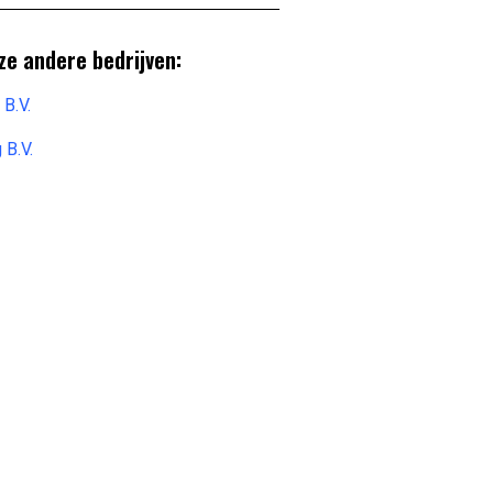
ze andere bedrijven:
B.V.
 B.V.