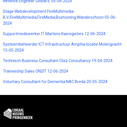
Network Engineer Global-E 05-06-2024
Stage Webdevelopment FireMultimedia
B.V.;FireMultimedia;FireMedia;Boxhosting;Wanderschoon 05-06-
2024
Supportmedewerker IT Martens Kasregisters 12-06-2024
Systeembeheerder ICT Infrastructuur Amphia locatie Molengracht
15-05-2024
Technisch Business Consultant Clixz Consultancy 19-04-2024
Traineeship Sales ON2IT 12-06-2024
Voluntary Consultant for Dementia NAC Breda 20-05-2024