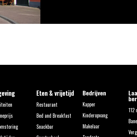
eving
Eten & vrijetijd
Bedrijven
Laa
ber
Kapper
iteiten
Restaurant
112 
Kinderopvang
neprijs
Bed and Breakfast
Bane
Makelaar
omstoring
Snackbar
Verg