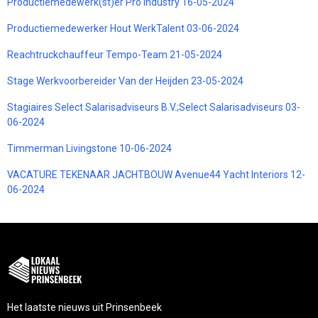
Productiemedewerk(st)er Pro Industry 16-05-2024
Productiemedewerker Hout WerkTalent 03-06-2024
Reachtruckchauffeur Tempo-Team 21-05-2024
Stage Werkvoorbereider Van der Heijden 23-05-2024
Stagiaires Select Salarisadviseurs B.V.;Select Salarisadviseurs 03-
06-2024
Timmerman Livingstone 10-06-2024
VACATURE TEKENAAR JACHTBOUW Avenue44 Yacht Interiors 12-
06-2024
Het laatste nieuws uit Prinsenbeek