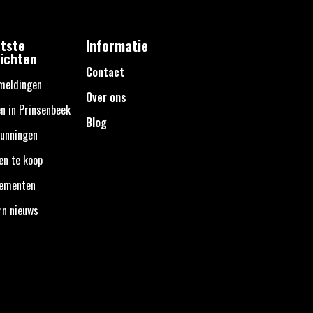
tste
Informatie
ichten
Contact
meldingen
Over ons
n in Prinsenbeek
Blog
unningen
en te koop
nementen
rn nieuws