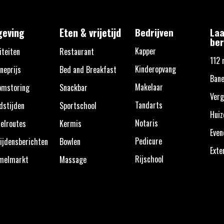
eving
Eten & vrijetijd
Bedrijven
Laa
ber
Kapper
iteiten
Restaurant
112 
Kinderopvang
neprijs
Bed and Breakfast
Bane
Makelaar
omstoring
Snackbar
Verg
Tandarts
dstijden
Sportschool
Huiz
Notaris
elroutes
Kermis
Eve
Pedicure
ijdensberichten
Bowlen
Exte
Rijschool
melmarkt
Massage