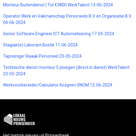
Monteur Buitendienst | Tot €3800 WerkTalent 13-06-2024
Operator Werk en Vakmanschap Personeels B.V. en Organisatie B.V.
04-06-2024
Senior Software Engineer ICT Automatisering 17-05-2024
Stagiair(e) Laborant Bostik 11-06-2024
Tapreiniger Raaak Personeel 23-05-2024
Technische dienst monteur 5 ploegen (direct in dienst) WerkTalent
23-05-2024
Werkvoorbereider/Calculator Kozijnen VNOM 12-06-2024
Het laatste nieuws uit Prinsenbeek