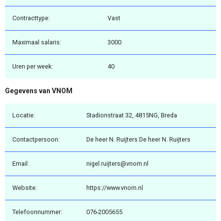
Contracttype:
Vast
Maximaal salaris:
3000
Uren per week:
40
Gegevens van VNOM
Locatie:
Stadionstraat 32, 4815NG, Breda
Contactpersoon:
De heer N. Ruijters De heer N. Ruijters
Email:
nigel.ruijters@vnom.nl
Website:
https://www.vnom.nl
Telefoonnummer:
076-2005655