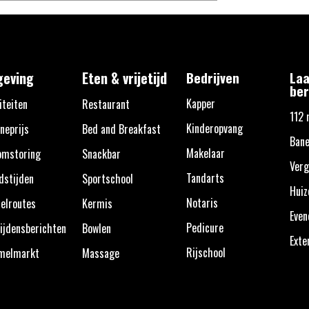
eving
Eten & vrijetijd
Bedrijven
Laa
ber
Kapper
iteiten
Restaurant
112 
Kinderopvang
neprijs
Bed and Breakfast
Bane
Makelaar
omstoring
Snackbar
Verg
Tandarts
dstijden
Sportschool
Huiz
Notaris
elroutes
Kermis
Eve
Pedicure
ijdensberichten
Bowlen
Exte
Rijschool
melmarkt
Massage