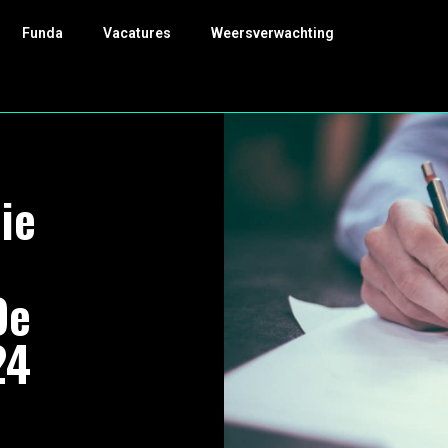
Funda
Vacatures
Weersverwachting
ie
De
24