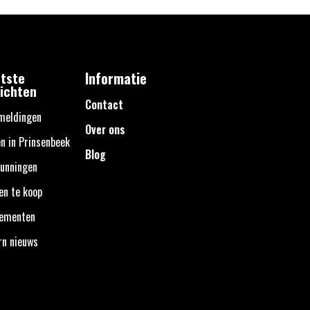
tste
Informatie
ichten
Contact
meldingen
Over ons
n in Prinsenbeek
Blog
unningen
en te koop
nementen
rn nieuws