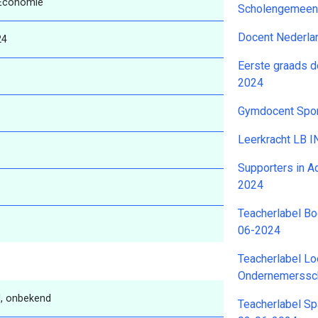
Economie
Scholengemeen
Docent Nederla
24
Eerste graads d
2024
Gymdocent Spo
Leerkracht LB 
Supporters in A
2024
Teacherlabel B
06-2024
Teacherlabel Lo
Ondernemerssc
, onbekend
Teacherlabel S