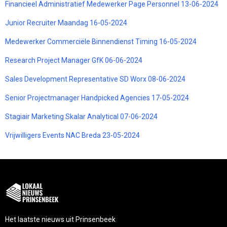
Financieel Administratief Medewerker Page Personnel 13-06-2024
Junior Recruiter Maandag 16-05-2024
Medewerker Commerciële Binnendienst Timing 16-05-2024
Research Project Manager GfK 06-06-2024
Sales Development Representative SD Worx 08-06-2024
Senior Projectmanager Handpicked Agencies 17-05-2024
Stagiair Marketing Skalar Analytical 07-06-2024
Vrijwilligers Events NAC Breda 23-05-2024
Het laatste nieuws uit Prinsenbeek