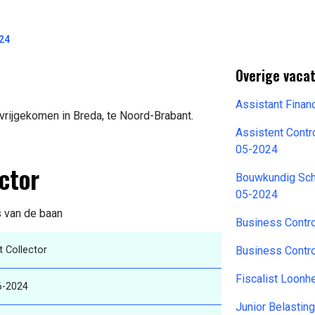
024
Overige vaca
Assistant Finan
 vrijgekomen in Breda, te Noord-Brabant.
Assistent Contr
05-2024
ctor
Bouwkundig Sch
05-2024
s van de baan
Business Contro
t Collector
Business Contro
Fiscalist Loonh
6-2024
Junior Belastin