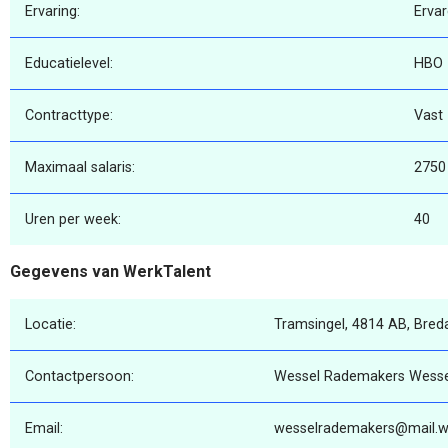
Ervaring:
Erva
Educatielevel:
HBO
Contracttype:
Vast
Maximaal salaris:
2750
Uren per week:
40
Gegevens van WerkTalent
Locatie:
Tramsingel, 4814 AB, Bred
Contactpersoon:
Wessel Rademakers Wess
Email:
wesselrademakers@mail.we