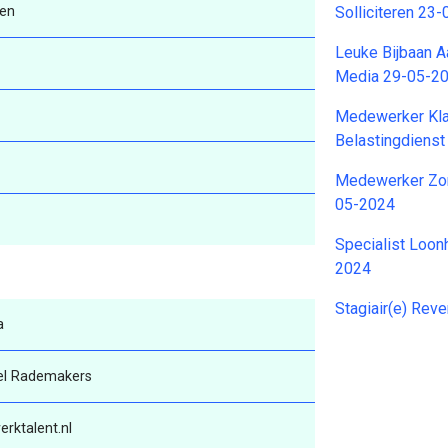
ren
Solliciteren 23
Leuke Bijbaan 
Media 29-05-2
Medewerker Kl
Belastingdiens
Medewerker Zor
05-2024
Specialist Loon
2024
Stagiair(e) Rev
a
el Rademakers
rktalent.nl