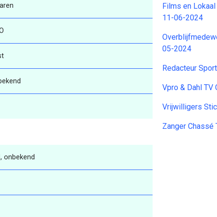
aren
Films en Lokaal
11-06-2024
O
Overblijfmedew
05-2024
st
Redacteur Spor
bekend
Vpro & Dahl TV
Vrijwilligers S
Zanger Chassé 
, onbekend