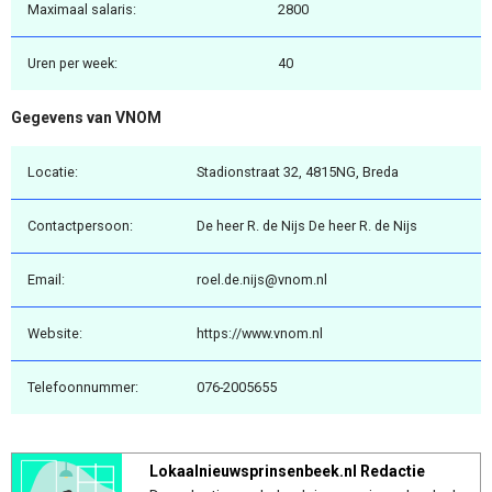
Maximaal salaris:
2800
Uren per week:
40
Gegevens van VNOM
Locatie:
Stadionstraat 32, 4815NG, Breda
Contactpersoon:
De heer R. de Nijs De heer R. de Nijs
Email:
roel.de.nijs@vnom.nl
Website:
https://www.vnom.nl
Telefoonnummer:
076-2005655
Lokaalnieuwsprinsenbeek.nl Redactie