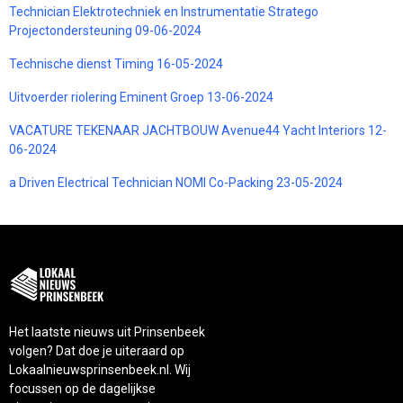
Technician Elektrotechniek en Instrumentatie Stratego
Projectondersteuning 09-06-2024
Technische dienst Timing 16-05-2024
Uitvoerder riolering Eminent Groep 13-06-2024
VACATURE TEKENAAR JACHTBOUW Avenue44 Yacht Interiors 12-
06-2024
a Driven Electrical Technician NOMI Co-Packing 23-05-2024
Het laatste nieuws uit Prinsenbeek
volgen? Dat doe je uiteraard op
Lokaalnieuwsprinsenbeek.nl. Wij
focussen op de dagelijkse