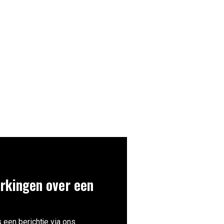
rkingen over een
 een berichtje via ons