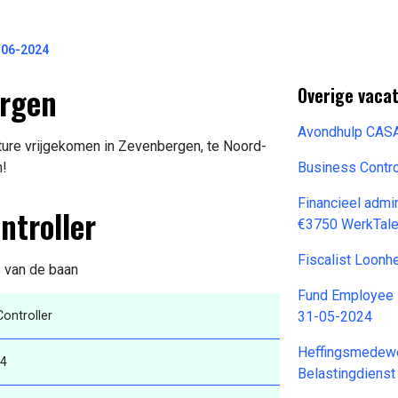
-06-2024
ergen
Overige vaca
Avondhulp CASA
ture vrijgekomen in Zevenbergen, te Noord-
n!
Business Contro
Financieel admi
ntroller
€3750 WerkTale
Fiscalist Loonh
s van de baan
Fund Employee 
ontroller
31-05-2024
Heffingsmedewe
24
Belastingdiens