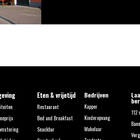
eving
Eten & vrijetijd
Bedrijven
Laa
ber
Kapper
iteiten
Restaurant
112 
Kinderopvang
neprijs
Bed and Breakfast
Bane
Makelaar
omstoring
Snackbar
Verg