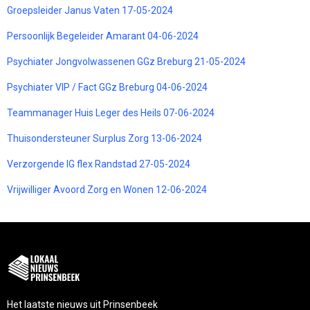
Groepsleider Janus Vaten 17-05-2024
Persoonlijk Begeleider Amarant 04-06-2024
Psychiater Jongvolwassenen GGz Breburg 21-05-2024
Psychiater VIP / Fact GGz Breburg 04-06-2024
Teammanager Huis Leger des Heils 07-06-2024
Thuisondersteuner Surplus Zorg 13-06-2024
Verzorgende IG flex Randstad 27-05-2024
Vrijwilliger Avoord Zorg en Wonen 12-06-2024
Het laatste nieuws uit Prinsenbeek