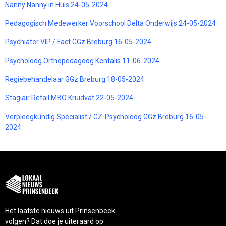
Nanny Nanny in Huis 24-05-2024
Pedagogisch Medewerker Voorschool Delta Onderwijs 24-05-2024
Psychiater VIP / Fact GGz Breburg 16-05-2024
Psycholoog Orthopedagoog Kentalis 11-06-2024
Regiebehandelaar GGz Breburg 18-05-2024
Stagiair Retail MBO Kruidvat 22-05-2024
Verpleegkundig Specialist / GZ-Psycholoog GGz Breburg 16-05-
2024
Het laatste nieuws uit Prinsenbeek
volgen? Dat doe je uiteraard op