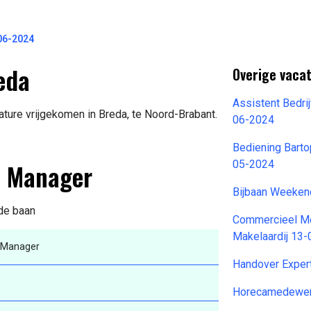
-06-2024
eda
Overige vaca
Assistent Bedri
ture vrijgekomen in Breda, te Noord-Brabant.
06-2024
Bediening Barto
t Manager
05-2024
Bijbaan Weeken
 de baan
Commercieel Me
Makelaardij 13
 Manager
Handover Exper
Horecamedewer