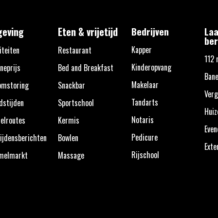
eving
Eten & vrijetijd
Bedrijven
Laa
ber
Kapper
iteiten
Restaurant
112 
Kinderopvang
neprijs
Bed and Breakfast
Bane
Makelaar
omstoring
Snackbar
Verg
Tandarts
dstijden
Sportschool
Huiz
Notaris
elroutes
Kermis
Eve
Pedicure
ijdensberichten
Bowlen
Exte
Rijschool
melmarkt
Massage