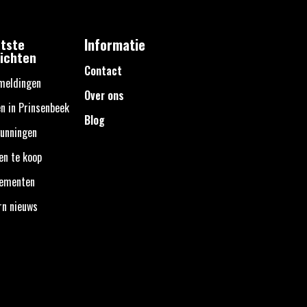
tste
Informatie
ichten
Contact
meldingen
Over ons
n in Prinsenbeek
Blog
unningen
en te koop
nementen
rn nieuws