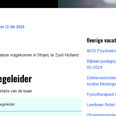
ent 12-06-2024
Overige vaca
AIOS Psychiatr
ture vrijgekomen in Strijen, te Zuid-Holland.
Bijbaan pedago
05-2024
egeleider
Doktersassisten
locatie Moleng
details van de baan
Fysiotherapeut
egeleider
Leerbaan Retai
Obstetrieverpl