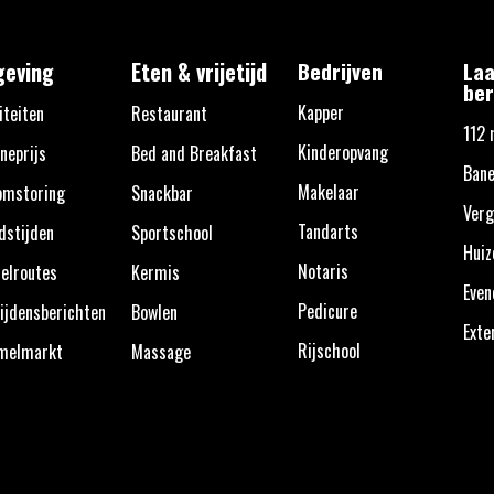
eving
Eten & vrijetijd
Bedrijven
Laa
ber
Kapper
iteiten
Restaurant
112 
Kinderopvang
neprijs
Bed and Breakfast
Bane
Makelaar
omstoring
Snackbar
Verg
Tandarts
dstijden
Sportschool
Huiz
Notaris
elroutes
Kermis
Eve
Pedicure
ijdensberichten
Bowlen
Exte
Rijschool
melmarkt
Massage