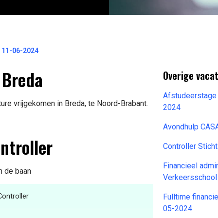
s 11-06-2024
n Breda
Overige vaca
Afstudeerstage
ture vrijgekomen in Breda, te Noord-Brabant.
2024
Avondhulp CASA
ntroller
Controller Stic
Financieel admi
an de baan
Verkeersschool
ontroller
Fulltime financ
05-2024