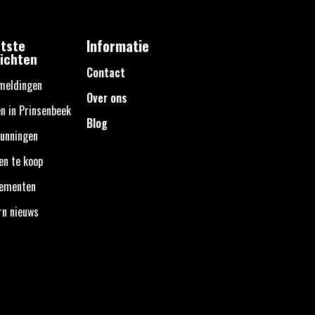
tste
Informatie
ichten
Contact
meldingen
Over ons
n in Prinsenbeek
Blog
unningen
en te koop
nementen
rn nieuws