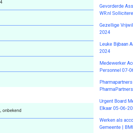
24
Gevorderde Assi
WR.nl Sollicite
Gezellige Vrijw
2024
Leuke Bijbaan 
2024
Medewerker Acc
Personnel 07-0
Pharmapartners 
PharmaPartners
Urgent Board M
Elkaar 05-06-2
, onbekend
Werken als acco
Gemeente | BM