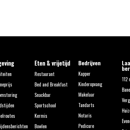
eving
Eten & vrijetijd
Bedrijven
Laa
ber
Kapper
iteiten
Restaurant
112 
Kinderopvang
neprijs
Bed and Breakfast
Bane
Makelaar
omstoring
Snackbar
Verg
Tandarts
dstijden
Sportschool
Huiz
Notaris
elroutes
Kermis
Eve
Pedicure
ijdensberichten
Bowlen