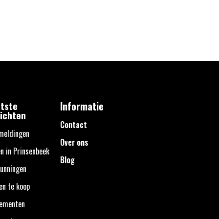
tste
Informatie
ichten
Contact
meldingen
Over ons
n in Prinsenbeek
Blog
unningen
en te koop
nementen