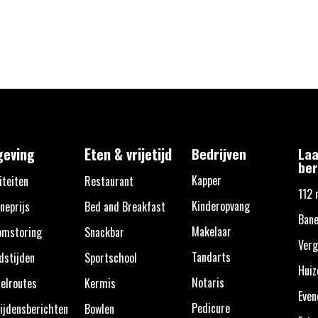
eving
Eten & vrijetijd
Bedrijven
Laa
ber
Kapper
iteiten
Restaurant
112 
Kinderopvang
neprijs
Bed and Breakfast
Bane
Makelaar
omstoring
Snackbar
Verg
Tandarts
dstijden
Sportschool
Huiz
Notaris
elroutes
Kermis
Eve
Pedicure
ijdensberichten
Bowlen