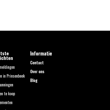
tste
Informatie
ichten
Contact
meldingen
Over ons
n in Prinsenbeek
Blog
unningen
en te koop
nementen