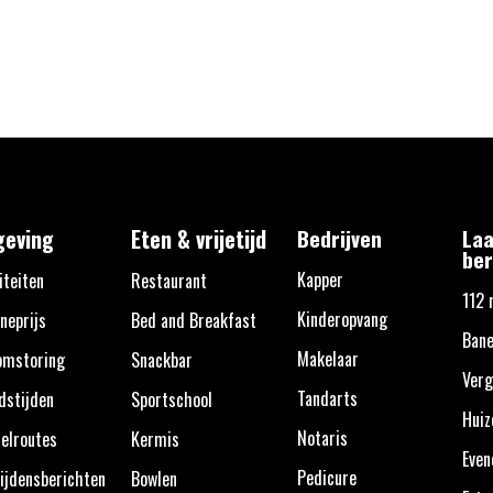
eving
Eten & vrijetijd
Bedrijven
Laa
ber
Kapper
iteiten
Restaurant
112 
Kinderopvang
neprijs
Bed and Breakfast
Bane
Makelaar
omstoring
Snackbar
Verg
Tandarts
dstijden
Sportschool
Huiz
Notaris
elroutes
Kermis
Eve
Pedicure
ijdensberichten
Bowlen