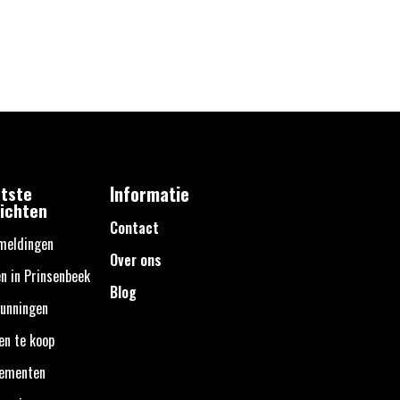
tste
Informatie
ichten
Contact
meldingen
Over ons
n in Prinsenbeek
Blog
unningen
en te koop
nementen