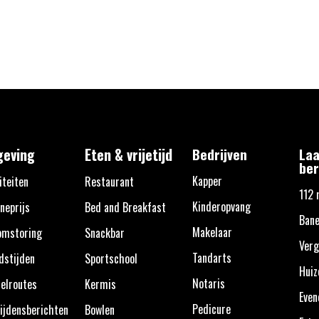
eving
Eten & vrijetijd
Bedrijven
Laa
ber
Kapper
iteiten
Restaurant
112 
Kinderopvang
neprijs
Bed and Breakfast
Bane
Makelaar
omstoring
Snackbar
Verg
Tandarts
dstijden
Sportschool
Huiz
Notaris
elroutes
Kermis
Eve
Pedicure
ijdensberichten
Bowlen