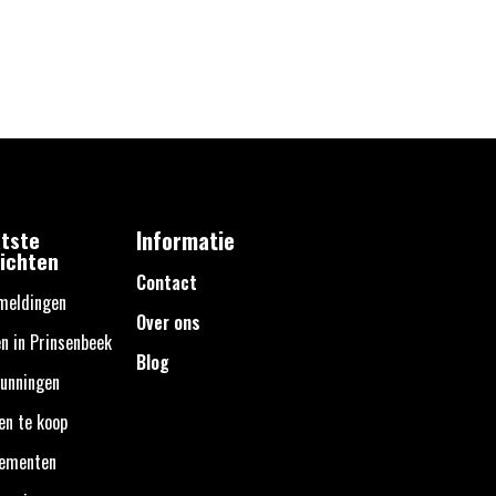
tste
Informatie
ichten
Contact
meldingen
Over ons
n in Prinsenbeek
Blog
unningen
en te koop
nementen