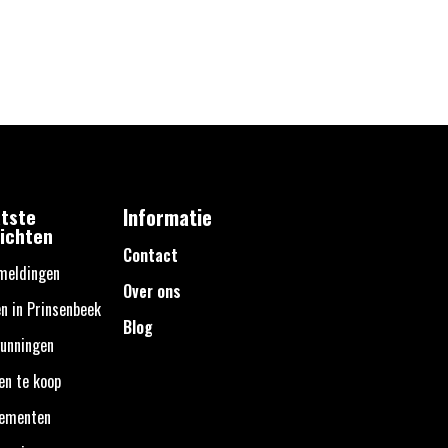
tste
Informatie
ichten
Contact
meldingen
Over ons
n in Prinsenbeek
Blog
unningen
en te koop
nementen