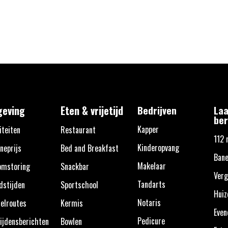
eving
Eten & vrijetijd
Bedrijven
Laa
ber
Kapper
iteiten
Restaurant
112 
Kinderopvang
neprijs
Bed and Breakfast
Bane
Makelaar
omstoring
Snackbar
Verg
Tandarts
dstijden
Sportschool
Huiz
Notaris
elroutes
Kermis
Eve
Pedicure
ijdensberichten
Bowlen