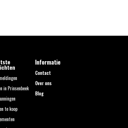
tste
Informatie
ichten
Contact
meldingen
Over ons
n in Prinsenbeek
Blog
unningen
en te koop
nementen