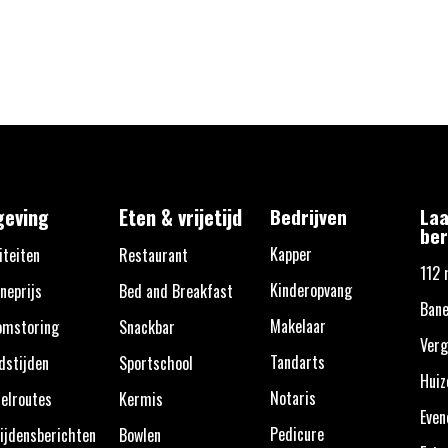
eving
Eten & vrijetijd
Bedrijven
Laa
ber
Kapper
iteiten
Restaurant
112 
Kinderopvang
neprijs
Bed and Breakfast
Bane
Makelaar
omstoring
Snackbar
Verg
Tandarts
dstijden
Sportschool
Huiz
Notaris
elroutes
Kermis
Eve
Pedicure
ijdensberichten
Bowlen