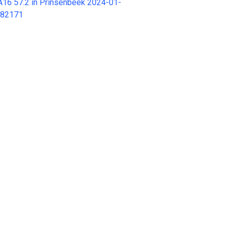
r A16 57.2 in Prinsenbeek 2024-01-
682171